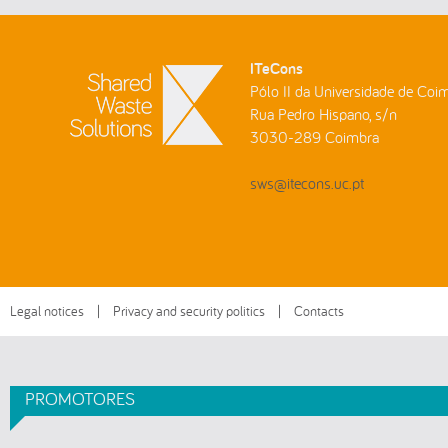
ITeCons
Pólo II da Universidade de Coi
Rua Pedro Hispano, s/n
3030-289 Coimbra
sws@itecons.uc.pt
Legal notices
|
Privacy and security politics
|
Contacts
PROMOTORES