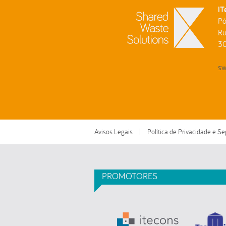
IT
Pó
Ru
3
sw
Avisos Legais
|
Política de Privacidade e S
PROMOTORES