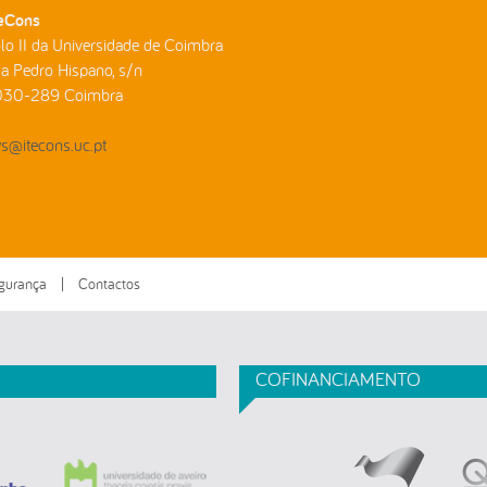
eCons
lo II da Universidade de Coimbra
a Pedro Hispano, s/n
030-289 Coimbra
s@itecons.uc.pt
egurança
|
Contactos
COFINANCIAMENTO