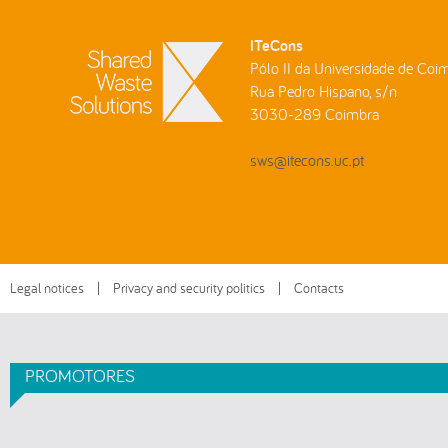
ITeCons
Pólo II da Universidade de Coi
Rua Pedro Hispano, s/n
3030-289 Coimbra
sws@itecons.uc.pt
Legal notices
|
Privacy and security politics
|
Contacts
PROMOTORES